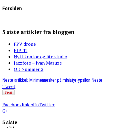
Forsiden
5 siste artikler fra bloggen
FPV drone
PIPIT!
Nytt kontor og lite studio
Jazzfoto – Ivan Mazuze
OI! Nummer 2
Neste artikkel: Minimennesker på miniatyr-ypsilon
Neste
Tweet
Facebook
linkedIn
Twitter
G+
5 siste