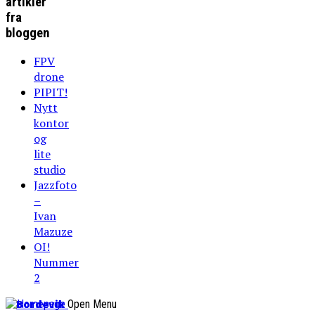
artikler
fra
bloggen
FPV
drone
PIPIT!
Nytt
kontor
og
lite
studio
Jazzfoto
–
Ivan
Mazuze
OI!
Nummer
2
Bordevik
Open Menu