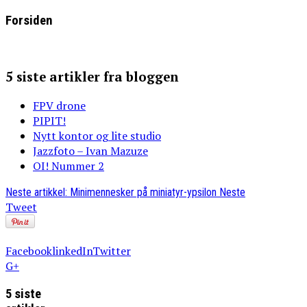
Forsiden
5 siste artikler fra bloggen
FPV drone
PIPIT!
Nytt kontor og lite studio
Jazzfoto – Ivan Mazuze
OI! Nummer 2
Neste artikkel: Minimennesker på miniatyr-ypsilon
Neste
Tweet
Facebook
linkedIn
Twitter
G+
5 siste