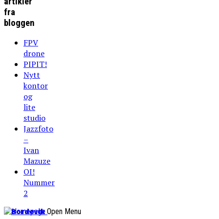
artikler
fra
bloggen
FPV
drone
PIPIT!
Nytt
kontor
og
lite
studio
Jazzfoto
–
Ivan
Mazuze
OI!
Nummer
2
Bordevik
Open Menu