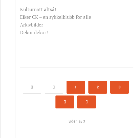
Kulturnatt altså!
Eiker CK – en sykkelklubb for alle
Arkivbilder
Dekor dekor!
1
2
3
Side 1 av 3