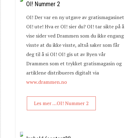
OI! Nummer 2
OI! Der var en ny utgave av gratismagasinet
OI! ute! Hva er OI! sier du? OI! tar sikte på å
vise sider ved Drammen som du ikke engang
visste at du ikke visste, altså saker som får
deg til å si OI! OI! gis ut av Byen vår
Drammen som et trykket gratismagasin og
artiklene distribueres digitalt via
www.drammen.no
Les mer …OI! Nummer 2