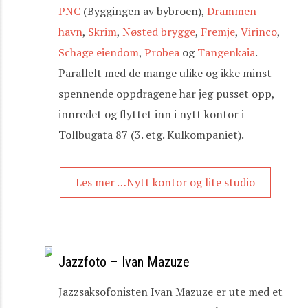
PNC
(Byggingen av bybroen),
Drammen
havn
,
Skrim
,
Nøsted brygge
,
Fremje
,
Virinco
,
Schage eiendom
,
Probea
og
Tangenkaia
.
Parallelt med de mange ulike og ikke minst
spennende oppdragene har jeg pusset opp,
innredet og flyttet inn i nytt kontor i
Tollbugata 87 (3. etg. Kulkompaniet).
Les mer …Nytt kontor og lite studio
Jazzfoto – Ivan Mazuze
Jazzsaksofonisten Ivan Mazuze er ute med et