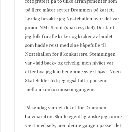
fotografert på to ulike arrangementer som
på flere måter setter Drammen på kartet.
Lørdag besøkte jeg Nøstehallen hvor det var
junior-NM i Scoot (sparkesykkel). Der fant
jeg folk fra alle kriker og kroker av landet
som hadde reist med sine håpefulle til
Nøstehallen for å konkurrere. Stemningen
var «laid back» og trivelig, men nivået var
etter hva jeg kan bedømme svært høyt. Noen
Skatebilder fikk jeg også tatt i pausene
mellom konkurranseomgangene.
På søndag var det duket for Drammen
halvmaraton. Skulle egentlig ønske jeg kunne
vært med selv, men denne gangen passet det