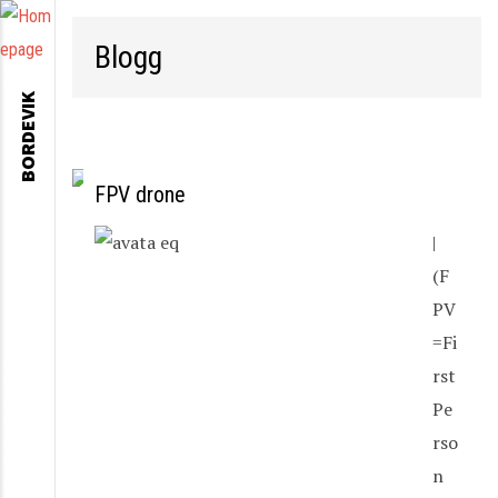
Blogg
BORDEVIK
FPV drone
|
(F
PV
=Fi
rst
Pe
rso
n