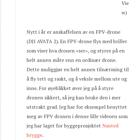
Vie
w)
Nytt i år er anskaffelsen av en FPV-drone
(DJI AVATA 2). En FPV-drone flys med briller
som viser hva dronen «ser», og styres på en
helt annen måte enn en ordinær drone.
Dette muliggjør en helt annen tilnærming til
å fly tett og raskt, og å veksle mellom ute og
inne. For øyeblikket øver jeg på å styre
dronen sikkert, så jeg kan bruke den i mer
utstrakt grad. Jeg har for eksempel benyttet
meg av FPV dronen i denne lille videoen som
jeg har laget for byggeprosjektet
Nøsted
brygge
.