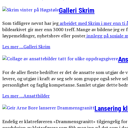
Galleri Skrim
Som tidligere nevnt har jeg
arbeidet med Skrim i mer enn ti 
bildearkivet gir mer enn 3000 treff. Mange av bildene jeg er
løypemeldinger, nyhetsbrev eller poster
innlegg på sosiale m
Les mer …Galleri Skrim
Ans
For de aller fleste bedrifter er det de ansatte som utgjør de
levere, og utgjør i kraft av seg selv som gruppe også selve s
personlighet og faglig kompetanse. Samlet utgjør dette bedri
Les mer …Ansattbilder
Lansering k
Endelig er klatreføreren «Drammensgranitt» tilgjengelig for al
produksjon av klatreførere som fikk meg inn på det som i dag