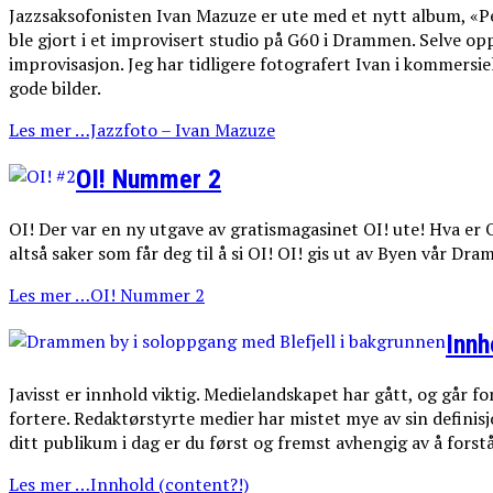
Jazzsaksofonisten Ivan Mazuze er ute med et nytt album, «Pen
ble gjort i et improvisert studio på G60 i Drammen. Selve o
improvisasjon. Jeg har tidligere fotografert Ivan i kommersi
gode bilder.
Les mer …Jazzfoto – Ivan Mazuze
OI! Nummer 2
OI! Der var en ny utgave av gratismagasinet OI! ute! Hva er OI
altså saker som får deg til å si OI! OI! gis ut av Byen vår Dr
Les mer …OI! Nummer 2
Innh
Javisst er innhold viktig. Medielandskapet har gått, og går f
fortere. Redaktørstyrte medier har mistet mye av sin defini
ditt publikum i dag er du først og fremst avhengig av å fors
Les mer …Innhold (content?!)