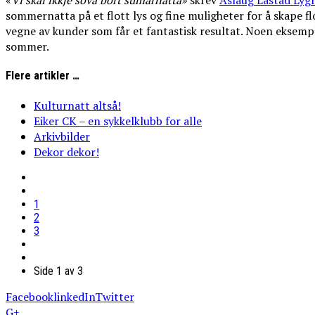
«
Vi
skal
ikkje
sova
bort
sumarnatta»
skrev
Aslaug Låstad Lyg
sommernatta på et flott lys og fine muligheter for å skape f
vegne av kunder som får et fantastisk resultat. Noen eksemple
sommer.
Flere artikler …
Kulturnatt altså!
Eiker CK – en sykkelklubb for alle
Arkivbilder
Dekor dekor!
1
2
3
Side 1 av 3
Facebook
linkedIn
Twitter
G+