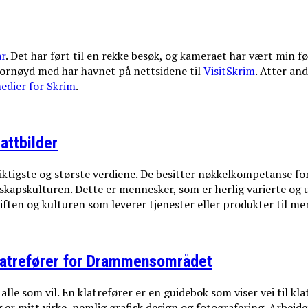
år
. Det har ført til en rekke besøk, og kameraet har vært min fø
 fornøyd med har havnet på nettsidene til
VisitSkrim
. Atter an
edier for Skrim
.
attbilder
 viktigste og største verdiene. De besitter nøkkelkompetanse f
elskapskulturen. Dette er mennesker, som er herlig varierte og
ften og kulturen som leverer tjenester eller produkter til me
latrefører for Drammensområdet
le som vil. En klatrefører er en guidebok som viser vei til klat
 er mitt virke, nemlig grafisk design og fotografering. Arbeid