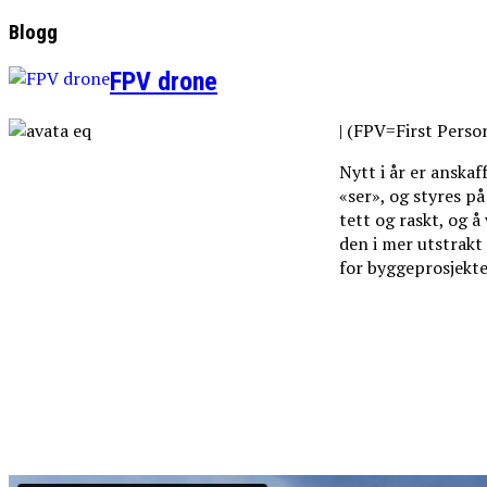
Blogg
FPV drone
| (FPV=First Perso
Nytt i år er anska
«ser», og styres p
tett og raskt, og å
den i mer utstrakt
for byggeprosjekt