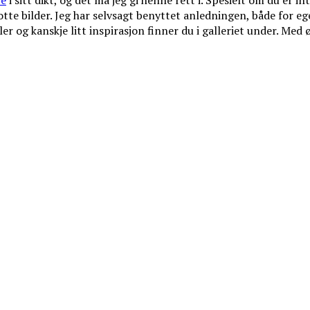
re
i sitt dikt, og det må jeg gi henne rett i. Spesielt om du er in
lotte bilder. Jeg har selvsagt benyttet anledningen, både for 
r og kanskje litt inspirasjon finner du i galleriet under. Med