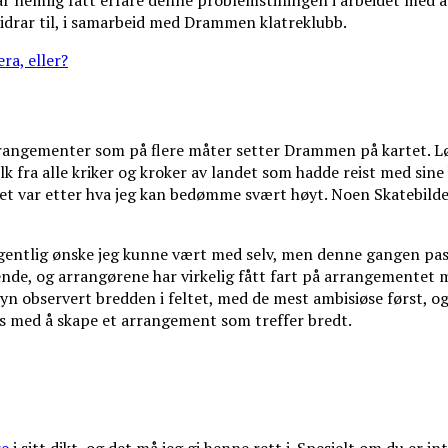
ar nemlig fått erfare denne problemstillingen i arbeidet med 
bidrar til, i samarbeid med Drammen klatreklubb.
ra, eller?
 arrangementer som på flere måter setter Drammen på kartet. L
lk fra alle kriker og kroker av landet som hadde reist med sine 
et var etter hva jeg kan bedømme svært høyt. Noen Skatebilder
entlig ønske jeg kunne vært med selv, men denne gangen passe
de, og arrangørene har virkelig fått fart på arrangementet m
elvsyn observert bredden i feltet, med de mest ambisiøse først,
es med å skape et arrangement som treffer bredt.