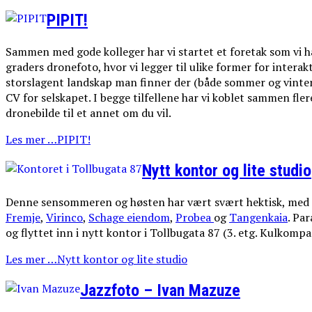
PIPIT!
Sammen med gode kolleger har vi startet et foretak som vi har
graders dronefoto, hvor vi legger til ulike former for interak
storslagent landskap man finner der (både sommer og vinter
CV for selskapet. I begge tilfellene har vi koblet sammen flere
dronebilde til et annet om du vil.
Les mer …PIPIT!
Nytt kontor og lite studio
Denne sensommeren og høsten har vært svært hektisk, med 
Fremje
,
Virinco
,
Schage eiendom
,
Probea
og
Tangenkaia
. Pa
og flyttet inn i nytt kontor i Tollbugata 87 (3. etg. Kulkompa
Les mer …Nytt kontor og lite studio
Jazzfoto – Ivan Mazuze