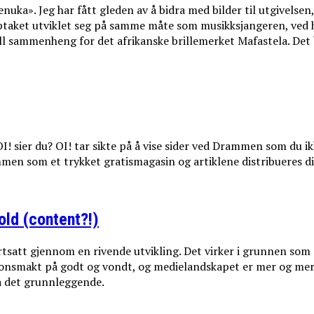
uka». Jeg har fått gleden av å bidra med bilder til utgivelsen
pptaket utviklet seg på samme måte som musikksjangeren, ved h
ell sammenheng for det afrikanske brillemerket Mafastela. Det
! sier du? OI! tar sikte på å vise sider ved Drammen som du ikk
ammen som et trykket gratismagasin og artiklene distribueres di
old (content?!)
ortsatt gjennom en rivende utvikling. Det virker i grunnen som
sjonsmakt på godt og vondt, og medielandskapet er mer og mer 
tå det grunnleggende.