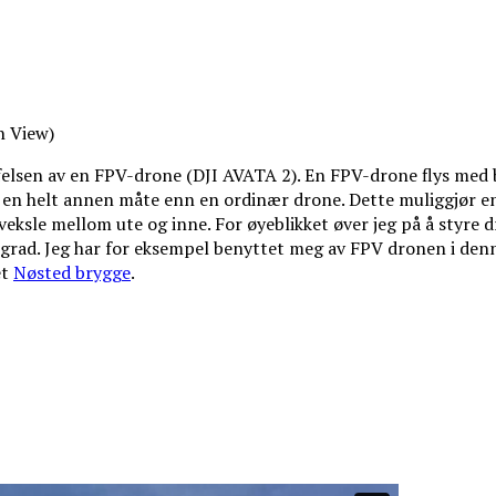
n View)
ffelsen av en FPV-drone (DJI AVATA 2). En FPV-drone flys med 
å en helt annen måte enn en ordinær drone. Dette muliggjør en
 veksle mellom ute og inne. For øyeblikket øver jeg på å styre d
 grad. Jeg har for eksempel benyttet meg av FPV dronen i denne
et
Nøsted brygge
.