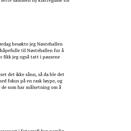
å sette sammen ny klatreguide for
ørdag besøkte jeg Nøstehallen
håpefulle til Nøstehallen for å
 fikk jeg også tatt i pausene
t det ikke sånn, så da ble det
ed fokus på en rask løype, og
 og de som har målsetning om å