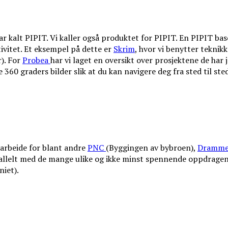
 kalt PIPIT. Vi kaller også produktet for PIPIT. En PIPIT baser
tivitet. Et eksempel på dette er
Skrim
, hvor vi benytter teknikk
). For
Probea
har vi laget en oversikt over prosjektene de har 
 360 graders bilder slik at du kan navigere deg fra sted til sted
arbeide for blant andre
PNC
(Byggingen av bybroen),
Dramme
rallelt med de mange ulike og ikke minst spennende oppdragen
niet).