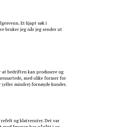
lgesvenn. Et kjapt søk i
dre bruker jeg når jeg sender ut
or at bedriften kan produsere og
 uensartede, med ulike former for
r (eller mindre) fornøyde kunder.
refelt og klatreruter. Det var
et med føreren har pågått i en