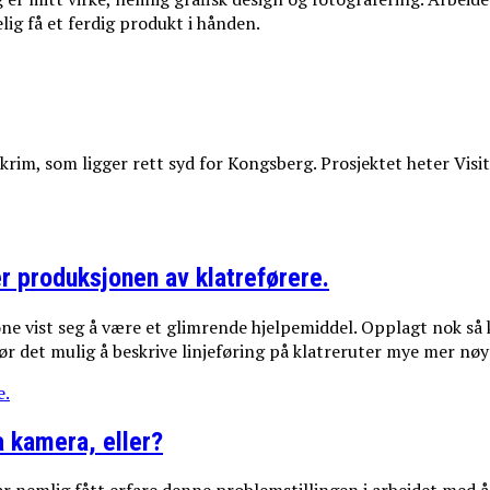
elig få et ferdig produkt i hånden.
rim, som ligger rett syd for Kongsberg. Prosjektet heter Visit
r produksjonen av klatreførere.
e vist seg å være et glimrende hjelpemiddel. Opplagt nok så 
gjør det mulig å beskrive linjeføring på klatreruter mye mer nøy
e.
a kamera, eller?