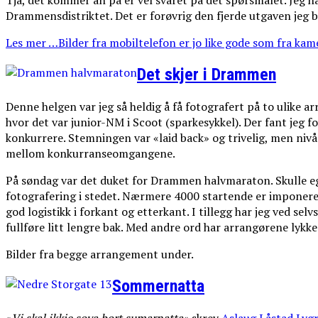
Tja, det kommer an på er vel svaret på det spørsmålet. Jeg h
Drammensdistriktet. Det er forøvrig den fjerde utgaven jeg 
Les mer …Bilder fra mobiltelefon er jo like gode som fra kame
Det skjer i Drammen
Denne helgen var jeg så heldig å få fotografert på to ulike
hvor det var junior-NM i Scoot (sparkesykkel). Der fant jeg fo
konkurrere. Stemningen var «laid back» og trivelig, men nivå
mellom konkurranseomgangene.
På søndag var det duket for Drammen halvmaraton. Skulle eg
fotografering i stedet. Nærmere 4000 startende er imponeren
god logistikk i forkant og etterkant. I tillegg har jeg ved s
fullføre litt lengre bak. Med andre ord har arrangørene lykk
Bilder fra begge arrangement under.
Sommernatta