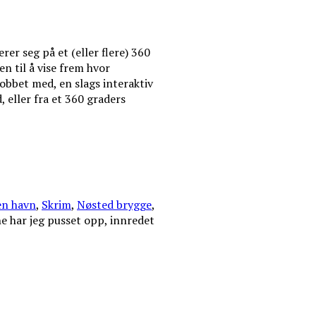
er seg på et (eller flere) 360
en til å vise frem hvor
jobbet med, en slags interaktiv
, eller fra et 360 graders
n havn
,
Skrim
,
Nøsted brygge
,
e har jeg pusset opp, innredet