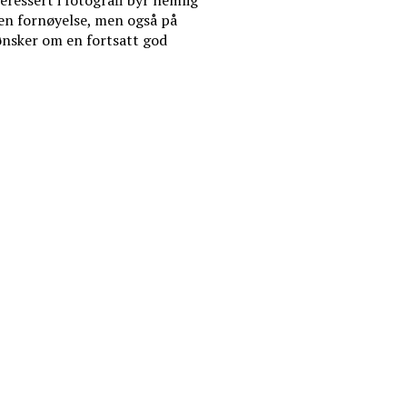
teressert i fotografi byr nemlig
egen fornøyelse, men også på
 ønsker om en fortsatt god