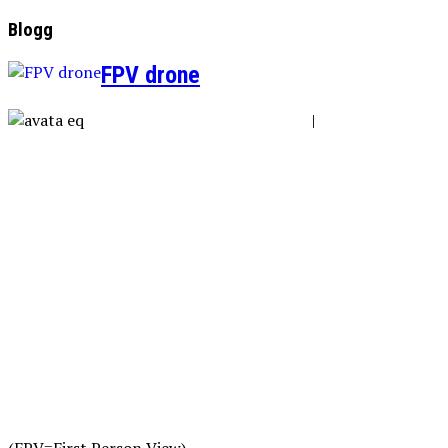
Blogg
FPV drone
|
(FPV=First Person View)