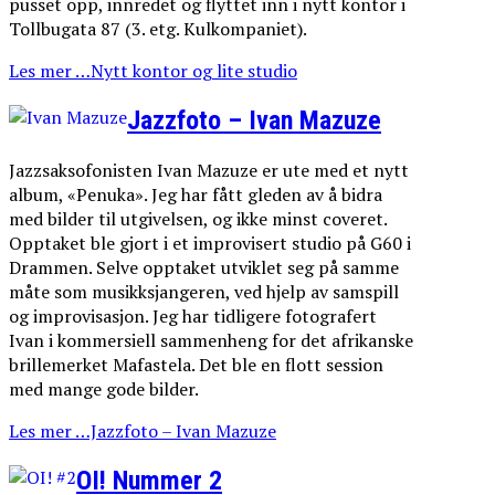
pusset opp, innredet og flyttet inn i nytt kontor i
Tollbugata 87 (3. etg. Kulkompaniet).
Les mer …Nytt kontor og lite studio
Jazzfoto – Ivan Mazuze
Jazzsaksofonisten Ivan Mazuze er ute med et nytt
album, «Penuka». Jeg har fått gleden av å bidra
med bilder til utgivelsen, og ikke minst coveret.
Opptaket ble gjort i et improvisert studio på G60 i
Drammen. Selve opptaket utviklet seg på samme
måte som musikksjangeren, ved hjelp av samspill
og improvisasjon. Jeg har tidligere fotografert
Ivan i kommersiell sammenheng for det afrikanske
brillemerket Mafastela. Det ble en flott session
med mange gode bilder.
Les mer …Jazzfoto – Ivan Mazuze
OI! Nummer 2