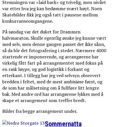
Stemningen var «laid back» og trivelig, men nivået
var etter hva jeg kan bedømme svært høyt. Noen
Skatebilder fikk jeg også tatt i pausene mellom
konkurranseomgangene.
På søndag var det duket for Drammen
halvmaraton. Skulle egentlig ønske jeg kunne vært
med selv, men denne gangen passet det ikke sånn,
så da ble det fotografering i stedet. Nærmere 4000
startende er imponerende, og arrangørene har
virkelig fått fart på arrangementet med fokus på
en rask løype, og god logistikk i forkant og
etterkant. I tillegg har jeg ved selvsyn observert
bredden i feltet, med de mest ambisiøse først, og
de som har målsetning om å fullføre litt lengre
bak. Med andre ord har arrangørene lykkes med å
skape et arrangement som treffer bredt.
Bilder fra begge arrangement under.
Sommernatta