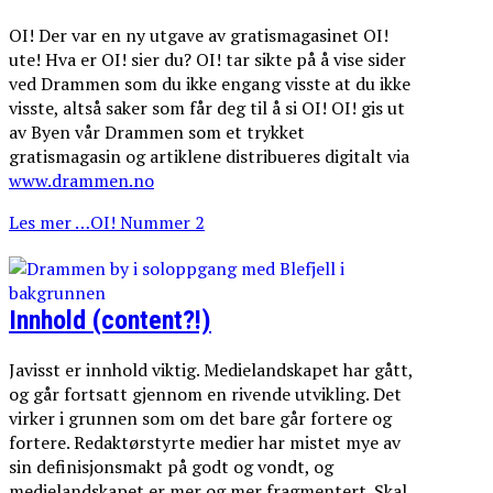
OI! Der var en ny utgave av gratismagasinet OI!
ute! Hva er OI! sier du? OI! tar sikte på å vise sider
ved Drammen som du ikke engang visste at du ikke
visste, altså saker som får deg til å si OI! OI! gis ut
av Byen vår Drammen som et trykket
gratismagasin og artiklene distribueres digitalt via
www.drammen.no
Les mer …OI! Nummer 2
Innhold (content?!)
Javisst er innhold viktig. Medielandskapet har gått,
og går fortsatt gjennom en rivende utvikling. Det
virker i grunnen som om det bare går fortere og
fortere. Redaktørstyrte medier har mistet mye av
sin definisjonsmakt på godt og vondt, og
medielandskapet er mer og mer fragmentert. Skal