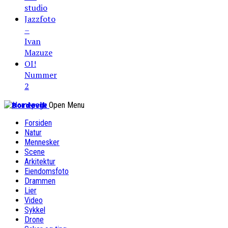
studio
Jazzfoto
–
Ivan
Mazuze
OI!
Nummer
2
Bordevik
Open Menu
Forsiden
Natur
Mennesker
Scene
Arkitektur
Eiendomsfoto
Drammen
Lier
Video
Sykkel
Drone