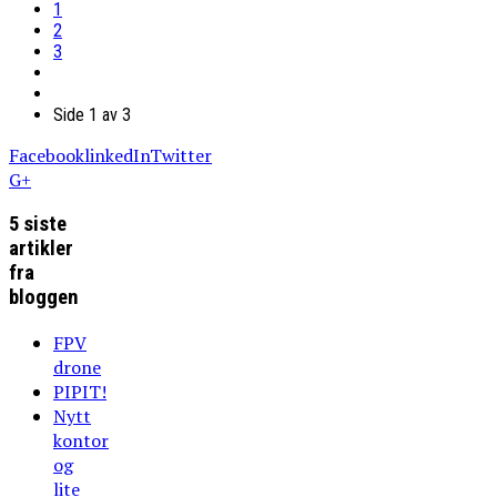
1
2
3
Side 1 av 3
Facebook
linkedIn
Twitter
G+
5 siste
artikler
fra
bloggen
FPV
drone
PIPIT!
Nytt
kontor
og
lite