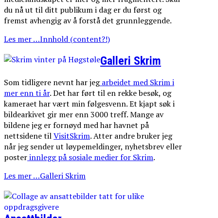
du nå ut til ditt publikum i dag er du først og
fremst avhengig av å forstå det grunnleggende.
Les mer …Innhold (content?!)
Galleri Skrim
Som tidligere nevnt har jeg
arbeidet med Skrim i
mer enn ti år
. Det har ført til en rekke besøk, og
kameraet har vært min følgesvenn. Et kjapt søk i
bildearkivet gir mer enn 3000 treff. Mange av
bildene jeg er fornøyd med har havnet på
nettsidene til
VisitSkrim
. Atter andre bruker jeg
når jeg sender ut løypemeldinger, nyhetsbrev eller
poster
innlegg på sosiale medier for Skrim
.
Les mer …Galleri Skrim