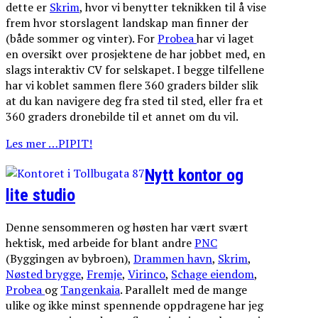
dette er
Skrim
, hvor vi benytter teknikken til å vise
frem hvor storslagent landskap man finner der
(både sommer og vinter). For
Probea
har vi laget
en oversikt over prosjektene de har jobbet med, en
slags interaktiv CV for selskapet. I begge tilfellene
har vi koblet sammen flere 360 graders bilder slik
at du kan navigere deg fra sted til sted, eller fra et
360 graders dronebilde til et annet om du vil.
Les mer …PIPIT!
Nytt kontor og
lite studio
Denne sensommeren og høsten har vært svært
hektisk, med arbeide for blant andre
PNC
(Byggingen av bybroen),
Drammen havn
,
Skrim
,
Nøsted brygge
,
Fremje
,
Virinco
,
Schage eiendom
,
Probea
og
Tangenkaia
. Parallelt med de mange
ulike og ikke minst spennende oppdragene har jeg